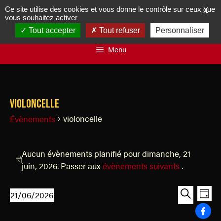
Ce site utilise des cookies et vous donne le contrôle sur ceux que
X
vous souhaitez activer
Tout accepter
Tout refuser
Personnaliser
Menu
violoncelle
violoncelle
Évènements
Aucun évènements planifié pour dimanche, 21
N
juin, 2026. Passer aux
évènements suivants
.
o
t
R
N
21/06/2026
J
i
a
e
S
R
o
c
v
é
e