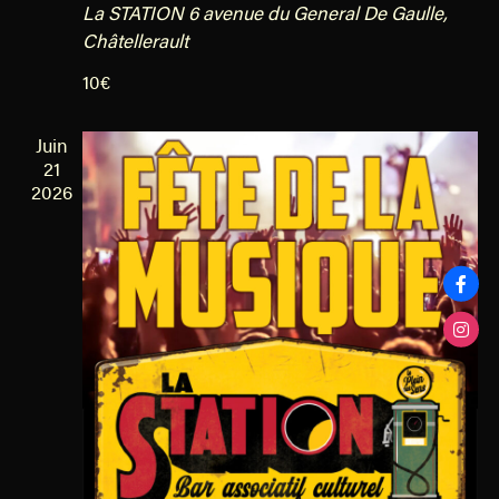
n
La STATION
6 avenue du General De Gaulle,
d
t
Châtellerault
e
s
10€
v
u
Juin
e
21
s
2026
É
v
è
n
e
m
e
n
t