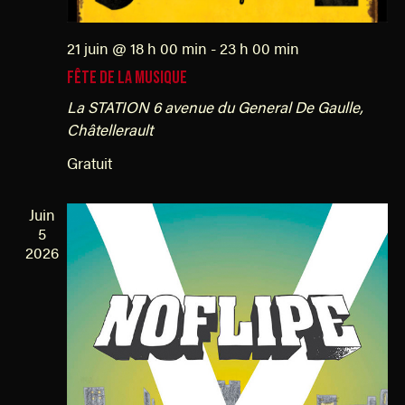
s
21 juin @ 18 h 00 min
-
23 h 00 min
FÊTE DE LA MUSIQUE
La STATION
6 avenue du General De Gaulle,
Châtellerault
Gratuit
Juin
5
2026