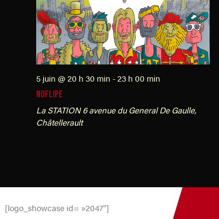
5 juin @ 20 h 30 min
-
23 h 00 min
NOFLIPE
La STATION
6 avenue du General De Gaulle,
Châtellerault
[logo_showcase id= »2047″]