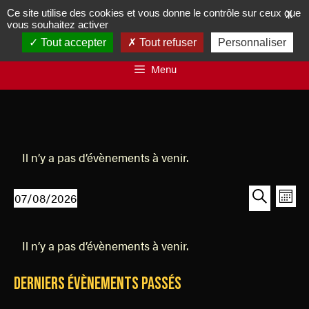
Ce site utilise des cookies et vous donne le contrôle sur ceux que
X
vous souhaitez activer
Tout accepter
Tout refuser
Personnaliser
Menu
Il n’y a pas d’évènements à venir.
R
N
07/08/2026
M
a
e
S
R
o
v
C
é
e
c
i
i
Il n’y a pas d’évènements à venir.
l
a
c
h
s
g
e
h
l
e
a
Derniers Évènements passés
c
e
e
t
r
t
r