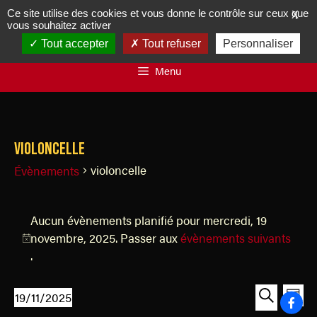
Ce site utilise des cookies et vous donne le contrôle sur ceux que
X
vous souhaitez activer
Tout accepter
Tout refuser
Personnaliser
Menu
violoncelle
violoncelle
Évènements
Aucun évènements planifié pour mercredi, 19
novembre, 2025. Passer aux
évènements suivants
N
.
o
t
R
N
19/11/2025
i
J
a
e
S
R
c