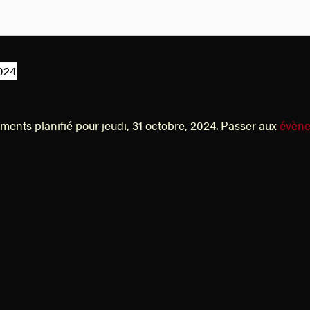
2024
ents planifié pour jeudi, 31 octobre, 2024. Passer aux
évène
N
o
t
i
c
e