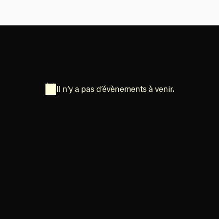
Il n’y a pas d’évènements à venir.
N
o
t
i
c
e