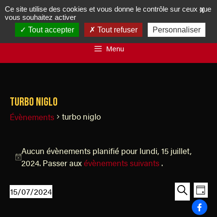
Ce site utilise des cookies et vous donne le contrôle sur ceux que
X
vous souhaitez activer
Tout accepter
Tout refuser
Personnaliser
Menu
turbo niglo
turbo niglo
Évènements
Aucun évènements planifié pour lundi, 15 juillet,
N
2024. Passer aux
évènements suivants
.
o
t
R
N
15/07/2024
J
i
a
e
S
R
o
c
v
é
e