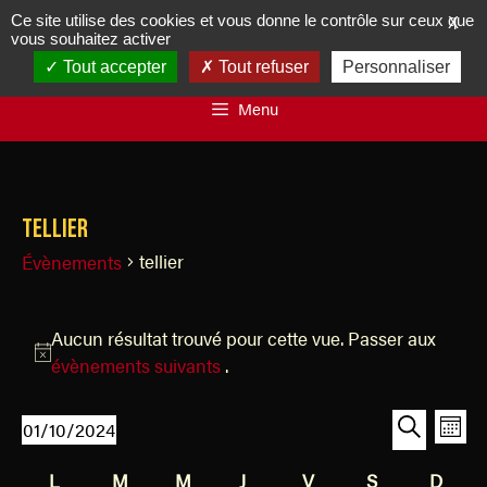
Ce site utilise des cookies et vous donne le contrôle sur ceux que
X
vous souhaitez activer
Tout accepter
Tout refuser
Personnaliser
Menu
tellier
tellier
Évènements
Aucun résultat trouvé pour cette vue. Passer aux
N
évènements suivants
.
o
t
R
N
01/10/2024
M
i
a
e
S
R
o
c
v
C
L
M
M
J
V
S
D
é
e