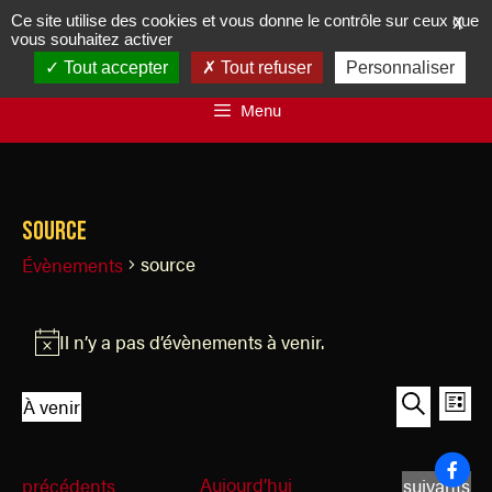
Ce site utilise des cookies et vous donne le contrôle sur ceux que
X
vous souhaitez activer
Tout accepter
Tout refuser
Personnaliser
Menu
source
source
Évènements
Il n’y a pas d’évènements à venir.
N
o
R
N
À venir
t
L
a
e
S
R
i
i
v
é
e
c
c
s
i
É
Aujourd’hui
É
précédents
suivants
l
c
e