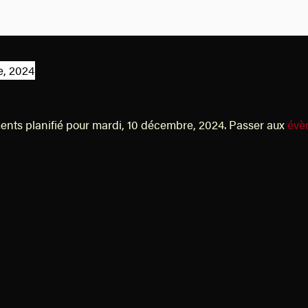
e, 2024
ts planifié pour mardi, 10 décembre, 2024. Passer aux
évè
N
o
t
i
c
e