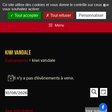
Ce site utilise des cookies et vous donne le contrôle sur ceux que
X
vous souhaitez activer
Tout accepter
Tout refuser
Personnaliser
Menu
kiwi vandale
kiwi vandale
Évènements
Il n’y a pas d’évènements à venir.
N
o
R
N
10/08/2026
t
J
a
e
S
R
i
o
v
é
e
c
c
u
i
Jour précédent
Jour suivant
l
c
e