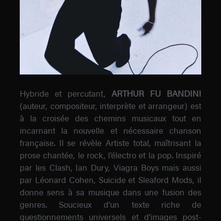
Hybride et percutant,
ARTHUR FU BANDINI
(auteur, compositeur, interprète et arrangeur) est
à la croisée des chemins musicaux tout en
incarnant la nouvelle et nécessaire chanson
française. Il se révèle Artiste total, maîtrisant la
prose chantée, le rock, l’électro et la pop. Inspiré
par les Clash, Ian Dury, Viagra Boys mais aussi
par Léonard Cohen, Suicide et Sleaford Mods, il
donne sens à sa musique dans une fusion des
genres. Soucieux d’un texte riche de
questionnements universels et d’images post-