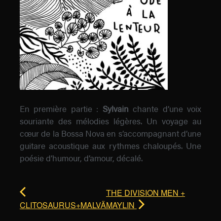
En première partie :
Sylvain
chante d’une voix
souriante des mélodies légères. Un voyage au
cœur de la Bossa Nova en s’accompagnant d’une
guitare acoustique aux rythmes chaloupés. Une
poésie d’humour, d’amour, décalé.
THE DIVISION MEN +
CLITOSAURUS+MALVÄ
MAYLIN