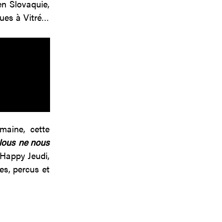
en Slovaquie,
lues à Vitré…
maine, cette
ous ne nous
 Happy Jeudi,
es, percus et