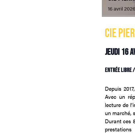
16
avril
202
Cie PIE
jeudi 16 a
entrée libre 
Depuis 2017
Avec un répe
lecture de l
un marché, s
Durant ces 8
prestation