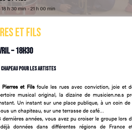
6
18 h 30 min - 21 h 00 min
RRES et FILS
vril – 18h30
/ chapeau pour les artistes
,
Pierres et Fils
foule les rues avec conviction, joie et 
rtoire musical original, la dizaine de musicien.ne.s p
’instant. Un instant sur une place publique, à un coin de
ous un chapiteau, sur une terrasse de café…
 dernières années, vous avez pu croiser le groupe lors 
s déjà données dans différentes régions de France 