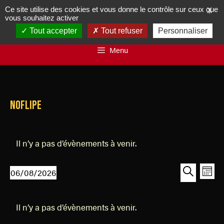
Ce site utilise des cookies et vous donne le contrôle sur ceux que
X
vous souhaitez activer
Tout accepter
Tout refuser
Personnaliser
Menu
noflipe
Il n’y a pas d’évènements à venir.
R
N
06/08/2026
M
a
e
S
R
o
v
C
é
e
c
i
i
Il n’y a pas d’évènements à venir.
l
a
c
h
s
g
e
h