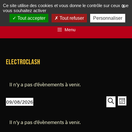
Ce site utilise des cookies et vous donne le contrôle sur ceux que
X
vous souhaitez activer
Tout accepter
Tout refuser
Personnaliser
Menu
electroclash
Il n’y a pas d’évènements à venir.
R
N
09/08/2026
M
a
e
S
R
o
v
C
é
e
c
i
i
Il n’y a pas d’évènements à venir.
l
a
c
h
s
g
e
h