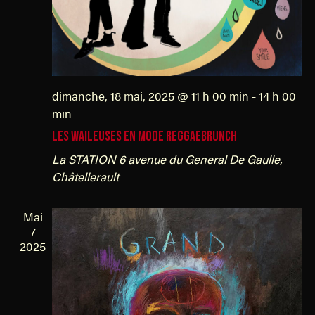
n
t
s
dimanche, 18 mai, 2025 @ 11 h 00 min
-
14 h 00
min
LES WAILEUSES en mode reggaebrunch
La STATION
6 avenue du General De Gaulle,
Châtellerault
Mai
7
2025