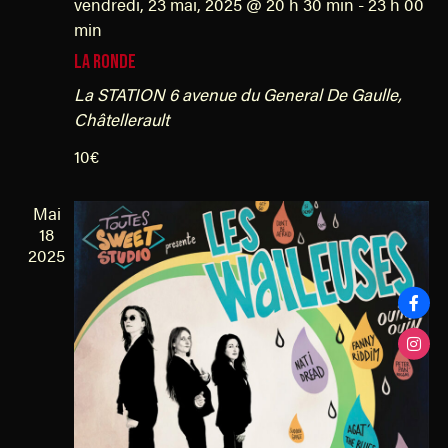
m
vendredi, 23 mai, 2025 @ 20 h 30 min
-
23 h 00
o
t
min
e
n
LA RONDE
n
d
t
La STATION
6 avenue du General De Gaulle,
e
Châtellerault
s
v
10€
u
e
Mai
s
18
É
2025
v
è
n
e
m
e