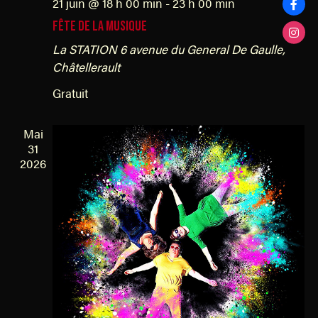
m
21 juin @ 18 h 00 min
-
23 h 00 min
o
t
e
FÊTE DE LA MUSIQUE
n
n
La STATION
6 avenue du General De Gaulle,
d
t
Châtellerault
e
s
Gratuit
v
u
Mai
e
31
s
2026
É
v
è
n
e
m
e