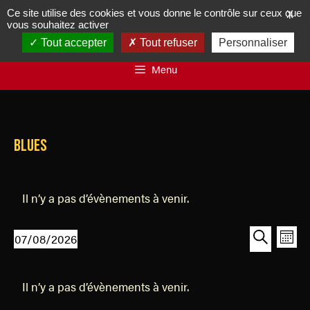
Ce site utilise des cookies et vous donne le contrôle sur ceux que
X
vous souhaitez activer
Tout accepter
Tout refuser
Personnaliser
Menu
blues
Il n’y a pas d’évènements à venir.
R
N
07/08/2026
M
a
e
S
R
o
v
C
é
e
c
i
i
Il n’y a pas d’évènements à venir.
l
a
c
h
s
g
e
h