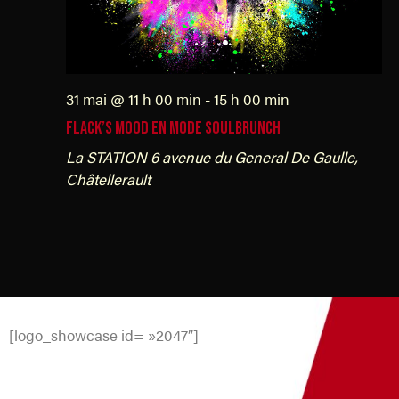
n
t
s
31 mai @ 11 h 00 min
-
15 h 00 min
FLACK’s MOOD en mode soulbrunch
La STATION
6 avenue du General De Gaulle,
Châtellerault
[logo_showcase id= »2047″]