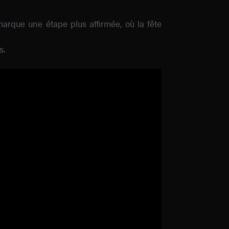
arque une étape plus affirmée, où la fête
s.