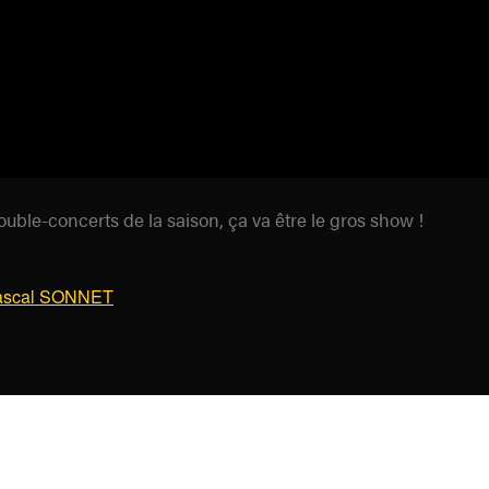
ble-concerts de la saison, ça va être le gros show !
ascal SONNET