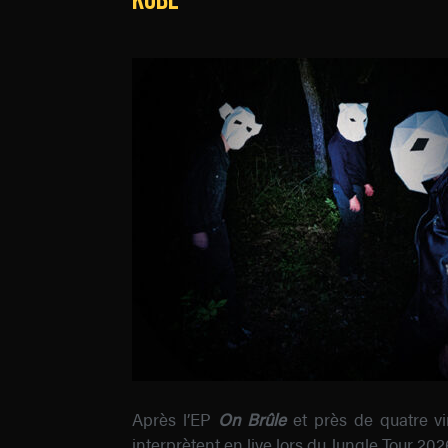
Après l’EP
On Brûle
et près de quatre v
interprètent en live lors du Jungle Tour 202