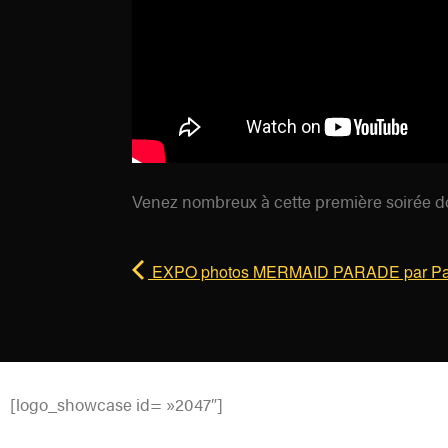
Venez nombreux à cette première soirée dou
EXPO photos MERMAID PARADE par P
[logo_showcase id= »2047″]