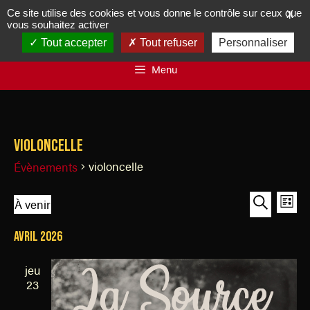
Ce site utilise des cookies et vous donne le contrôle sur ceux que
X
vous souhaitez activer
Tout accepter
Tout refuser
Personnaliser
Menu
violoncelle
violoncelle
Évènements
R
N
À venir
L
a
e
S
R
i
v
avril 2026
é
e
c
s
i
l
c
h
t
g
jeu
e
h
e
e
a
23
c
e
t
r
t
r