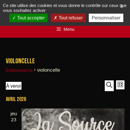
Ce site utilise des cookies et vous donne le contrôle sur ceux que
X
vous souhaitez activer
Tout accepter
Tout refuser
Personnaliser
Menu
violoncelle
violoncelle
Évènements
R
N
À venir
L
a
e
S
R
i
v
avril 2026
é
e
c
s
i
l
c
h
t
g
jeu
e
h
e
e
a
23
c
e
t
r
t
r