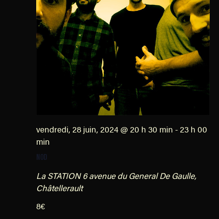
s
vendredi, 28 juin, 2024 @ 20 h 30 min
-
23 h 00
min
NOD
La STATION
6 avenue du General De Gaulle,
Châtellerault
8€