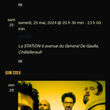
8€
d
e
sam
v
samedi, 25 mai, 2024 @ 20 h 30 min
-
23 h 00
25
u
min
e
CASCABEL
s
La STATION
6 avenue du General De Gaulle,
É
Châtellerault
v
8€
è
n
juin 2024
e
ven
m
28
e
n
t