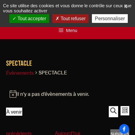
Ce site utilise des cookies et vous donne le contrôle sur ceux que
X
vous souhaitez activer
Tout accepter
Tout refuser
Personnaliser
Menu
SPECTACLE
SPECTACLE
Évènements
Il n’y a pas d’évènements à venir.
N
o
R
N
À venir
t
L
a
e
S
R
i
i
v
é
e
c
c
s
i
É
Aujourd’hui
É
précédents
suivants
l
c
e